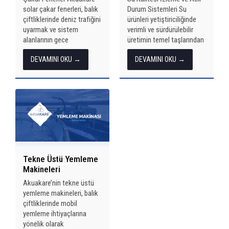
solar çakar fenerleri, balık
Durum Sistemleri Su
çiftliklerinde deniz trafiğini
ürünleri yetiştiriciliğinde
uyarmak ve sistem
verimli ve sürdürülebilir
alanlarının gece
üretimin temel taşlarından
görünürlüğünü artırmak
biri, su kalitesinin anlık ve
DEVAMINI OKU →
DEVAMINI OKU →
amacıyla
hassas takibidir. Akuakare,
kullanılır.Tamamen güneş
bu ihtiyaca yönelik olarak
enerjisiyle çalışan bu
geliştirdiği sistemlerle;
fenerler, gündüz otomatik
oksijen, sıcaklık, pH,
olarak şarj olur ve gece
tuzluluk gibi...
devreye girerek çiftlik
sınırlarını net...
Tekne Üstü Yemleme
Makineleri
Akuakare’nin tekne üstü
yemleme makineleri, balık
çiftliklerinde mobil
yemleme ihtiyaçlarına
yönelik olarak