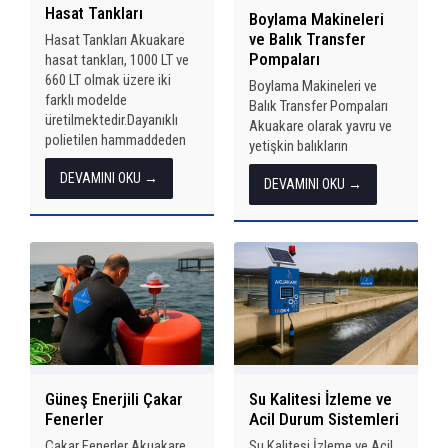
Hasat Tankları
Boylama Makineleri
ve Balık Transfer
Hasat Tankları Akuakare
Pompaları
hasat tankları, 1000 LT ve
660 LT olmak üzere iki
Boylama Makineleri ve
farklı modelde
Balık Transfer Pompaları
üretilmektedir.Dayanıklı
Akuakare olarak yavru ve
polietilen hammaddeden
yetişkin balıkların
üretilen bu tanklar, iç
boylanması, tartılması,
DEVAMINI OKU →
kısmındaki poliüretan
DEVAMINI OKU →
hasat edilmesi ve
köpük dolgu sayesinde
sınıflandırılması
üstün ısı yalıtımı
süreçlerinde ihtiyaç
sağlar.Kolay temizlenebilir
duyulan tüm ekipmanları
yüzeyi, forklift ve...
modern teknoloji ile
üretiyoruz. Balık sağlığını
riske atmadan, yüksek
verimlilikte çalışan
sistemlerimiz...
Güneş Enerjili Çakar
Su Kalitesi İzleme ve
Fenerler
Acil Durum Sistemleri
Çakar Fenerler Akuakare
Su Kalitesi İzleme ve Acil