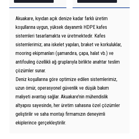
tasarlayıp üreterek
dayanıklılık ve güvenilirlikte
uluslararası standartları
Akuakare, kıyıdan açık denize kadar farklı üretim
karşılıyoruz. UV ve deniz
koşullarına uygun, yüksek dayanımlı HDPE kafes
koşullarına dayanıklı HDPE
borular...
sistemleri tasarlamakta ve üretmektedir. Kafes
sistemlerimiz; ana iskelet yapıları, braket ve korkuluklar,
mooring ekipmanları (şamandıra, çapa, halat vb.) ve
antifouling özellikli ağ gruplarıyla birlikte anahtar teslim
çözümler sunar.
Deniz koşullarına göre optimize edilen sistemlerimiz,
uzun ömür, operasyonel güvenlik ve düşük bakım
maliyeti avantajı sağlar. Akuakare’nin mühendislik
altyapısı sayesinde, her üretim sahasına özel çözümler
geliştirilir ve saha montajı firmamızın deneyimli
ekiplerince gerçekleştirilir.