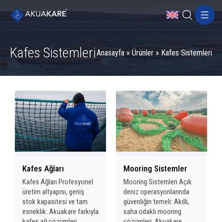
Kafes Sistemleri
Anasayfa
»
Ürünler
»
Kafes Sistemleri
Kafes Ağları
Mooring Sistemler
Kafes Ağları Profesyonel
Mooring Sistemleri Açık
üretim altyapısı, geniş
deniz operasyonlarında
stok kapasitesi ve tam
güvenliğin temeli: Akıllı,
esneklik: Akuakare farkıyla
saha odaklı mooring
kafes ağ çözümleri.
çözümleri. Akuakare