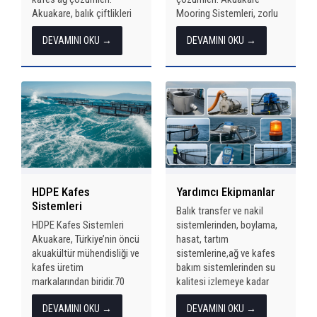
Akuakare, balık çiftlikleri
Mooring Sistemleri, zorlu
için ürettiği yüksek kaliteli
açık deniz koşullarında
DEVAMINI OKU →
DEVAMINI OKU →
ağlar ile güvenlik, verimlilik
HDPE kafeslerin
ve dayanıklılığı bir arada
stabilitesini sağlamak
sunar. Milas’taki modern
amacıyla sahaya özel
atölyemizde...
olarak projelendirilir.
Fırtına, dalga ve akıntı gibi
çevresel etkilerin...
Yardımcı Ekipmanlar
HDPE Kafes
Sistemleri
Balık transfer ve nakil
sistemlerinden, boylama,
HDPE Kafes Sistemleri
hasat, tartım
Akuakare, Türkiye’nin öncü
sistemlerine,ağ ve kafes
akuakültür mühendisliği ve
bakım sistemlerinden su
kafes üretim
kalitesi izlemeye kadar
markalarından biridir.70
tüm hizmetlerimiz
metre çapa kadar HDPE
DEVAMINI OKU →
DEVAMINI OKU →
burada… Yönlendiriliyor…
balık yetiştirme kafesleri