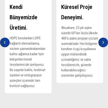
Kendi
Küresel Proje
Bünyemizde
Deneyimi
.
Üretimi
.
Akuakare, 25 yılı aşkın
süredir 60’tan fazla ülkede
HDPE borulardan LDPE
400’ü aşkın projeye çözüm
bağlantı elemanlarına,
sunmaktadır. Her bölgenin
sistem şamandıralarından
kendine özgü koşullarına
kafes ağlarına kadar tüm
uygun mühendislik
bileşenleri kendi
uzmanlığımız ve saha
tesislerimizde üretiyoruz.
tecrübemizle, güvenle
Bu sayede kalite, teslimat
kullanabileceğiniz
süreleri ve entegrasyon
sistemler geliştiriyoruz.
süreçleri üzerinde tam
kontrol sağlıyoruz.