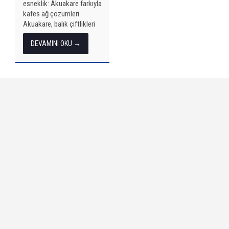
esneklik: Akuakare farkıyla
kafes ağ çözümleri.
Akuakare, balık çiftlikleri
için ürettiği yüksek kaliteli
DEVAMINI OKU →
ağlar ile güvenlik, verimlilik
ve dayanıklılığı bir arada
sunar. Milas’taki modern
atölyemizde...