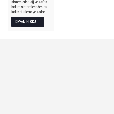
sistemlerine,ağ ve kafes
bakım sistemlerinden su
kalitesi izlemeye kadar
tüm hizmetlerimiz
DEVAMINI OKU →
burada… Yönlendiriliyor…